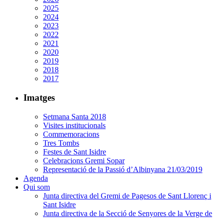
2025
2024
2023
2022
2021
2020
2019
2018
2017
Imatges
Setmana Santa 2018
Visites institucionals
Commemoracions
Tres Tombs
Festes de Sant Isidre
Celebracions Gremi Sopar
Representació de la Passió d’Albinyana 21/03/2019
Agenda
Qui som
Junta directiva del Gremi de Pagesos de Sant Llorenç i
Sant Isidre
Junta directiva de la Secció de Senyores de la Verge de