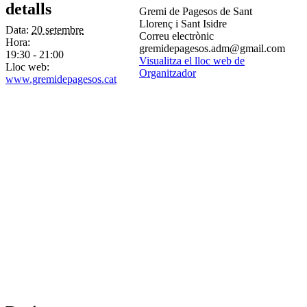
detalls
Gremi de Pagesos de Sant
Llorenç i Sant Isidre
Data:
20 setembre
Correu electrònic
Hora:
gremidepagesos.adm@gmail.com
19:30 - 21:00
Visualitza el lloc web de
Lloc web:
Organitzador
www.gremidepagesos.cat