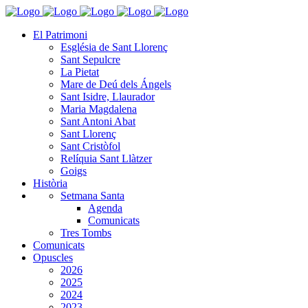
El Patrimoni
Església de Sant Llorenç
Sant Sepulcre
La Pietat
Mare de Deú dels Ángels
Sant Isidre, Llaurador
Maria Magdalena
Sant Antoni Abat
Sant Llorenç
Sant Cristòfol
Relíquia Sant Llàtzer
Goigs
Història
Setmana Santa
Agenda
Comunicats
Tres Tombs
Comunicats
Opuscles
2026
2025
2024
2023