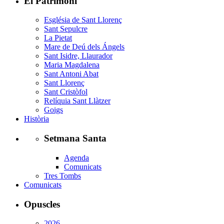
El Patrimoni
Església de Sant Llorenç
Sant Sepulcre
La Pietat
Mare de Deú dels Ángels
Sant Isidre, Llaurador
Maria Magdalena
Sant Antoni Abat
Sant Llorenç
Sant Cristòfol
Relíquia Sant Llàtzer
Goigs
Història
Setmana Santa
Agenda
Comunicats
Tres Tombs
Comunicats
Opuscles
2026