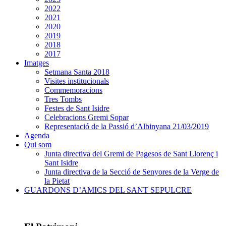
2022
2021
2020
2019
2018
2017
Imatges
Setmana Santa 2018
Visites institucionals
Commemoracions
Tres Tombs
Festes de Sant Isidre
Celebracions Gremi Sopar
Representació de la Passió d’Albinyana 21/03/2019
Agenda
Qui som
Junta directiva del Gremi de Pagesos de Sant Llorenç i
Sant Isidre
Junta directiva de la Secció de Senyores de la Verge de
la Pietat
GUARDONS D’AMICS DEL SANT SEPULCRE