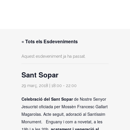
« Tots els Esdeveniments
Aquest esdeveniment ja ha passat.
Sant Sopar
29 març, 2018 | 18:00
-
22:00
Celebració del Sant Sopar
de Nostre Senyor
Jesucrist oficiada per Mossèn Francesc Gallart
Magarolas. Acte seguit, adoració al Santíssim
Monument. Enguany i com a novetat, a les
19h i a les 20h,
acatament i veneració al