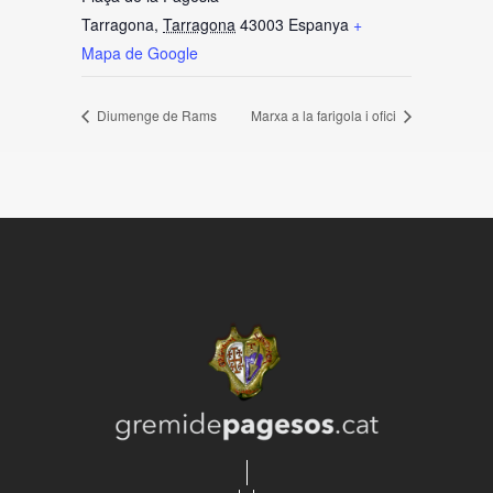
Tarragona
,
Tarragona
43003
Espanya
+
Mapa de Google
Diumenge de Rams
Marxa a la farigola i ofici