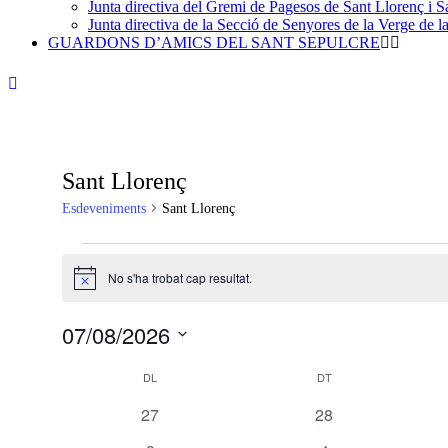
Junta directiva del Gremi de Pagesos de Sant Llorenç i Sa
Junta directiva de la Secció de Senyores de la Verge de la
GUARDONS D’AMICS DEL SANT SEPULCRE
Sant Llorenç
Esdeveniments
Sant Llorenç
Esdeveniments
No s'ha trobat cap resultat.
Notice
07/08/2026
Selecciona
Calendari
una
DL
DILLUNS
DT
DIMARTS
data.
de
0
0
27
28
Esdeveniments
esdeveniments
esdeveniments