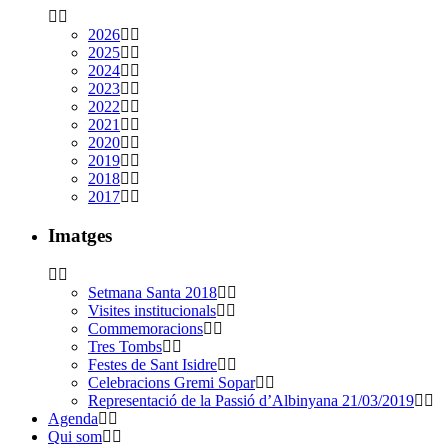
2026
2025
2024
2023
2022
2021
2020
2019
2018
2017
Imatges
Setmana Santa 2018
Visites institucionals
Commemoracions
Tres Tombs
Festes de Sant Isidre
Celebracions Gremi Sopar
Representació de la Passió d’Albinyana 21/03/2019
Agenda
Qui som