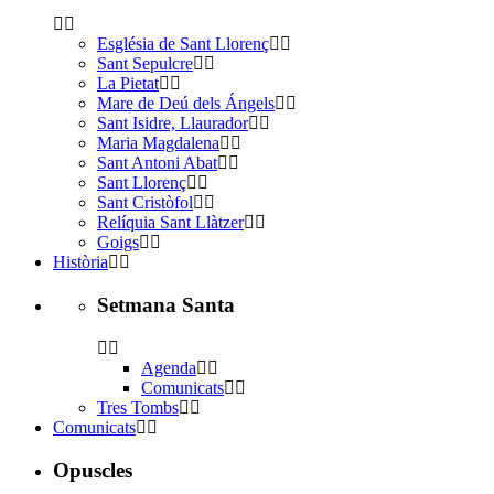
Església de Sant Llorenç
Sant Sepulcre
La Pietat
Mare de Deú dels Ángels
Sant Isidre, Llaurador
Maria Magdalena
Sant Antoni Abat
Sant Llorenç
Sant Cristòfol
Relíquia Sant Llàtzer
Goigs
Història
Setmana Santa
Agenda
Comunicats
Tres Tombs
Comunicats
Opuscles