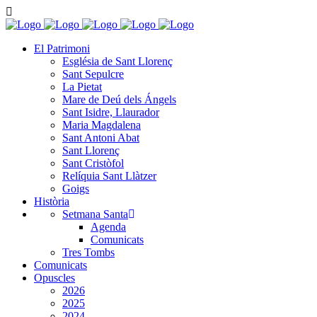
El Patrimoni
Església de Sant Llorenç
Sant Sepulcre
La Pietat
Mare de Deú dels Ángels
Sant Isidre, Llaurador
Maria Magdalena
Sant Antoni Abat
Sant Llorenç
Sant Cristòfol
Relíquia Sant Llàtzer
Goigs
Història
Setmana Santa
Agenda
Comunicats
Tres Tombs
Comunicats
Opuscles
2026
2025
2024