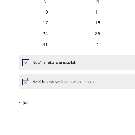
0
0
3
4
esdeveniments
esdeveniments
0
0
10
11
esdeveniments
esdeveniments
0
0
17
18
esdeveniments
esdeveniments
0
0
24
25
esdeveniments
esdeveniments
0
0
31
1
esdeveniments
esdeveniments
No s'ha trobat cap resultat.
Notice
No hi ha esdeveniments en aquest dia.
Notice
jul.