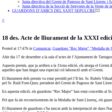
Junta directiva del Gremi de Pagesos de Sant Llorenç i Sa
Junta directiva de la Secció de Senyores de la Verge de la
GUARDONS D’AMICS DEL SANT SEPULCRE
18 des.
Acte de lliurament de la XXXI edic
Posted at 17:47h
in
Comunicat
,
Guardons "Rec Major" "Medalla de S
Ahir dia 17 de desembre a la sala d’actes de l’Ajuntament de Tarragon
Aquests premis, que ja arriben a la 31ena edició, els atorga el Gremi d
aquelles que han tingut una especial col·laboració amb el Gremi.
El lliurament dels premis va estar presidit pel l’Il·lm. Sr. Rubén Viñ
pel Sr. Raül Font-Quer, president del Gremi de Pagesos de Sant Lloren
En aquesta edició, els guardons “Rec Major” han estat concedits al 
Pel que fa als reconeixements de la Medalla de Sant Llorenç, els guardo
El lliurament de guardons s’ha tancat amb la interpretació de dues Na