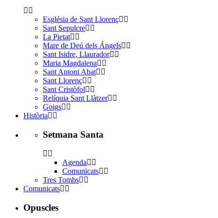
Església de Sant Llorenç
Sant Sepulcre
La Pietat
Mare de Deú dels Ángels
Sant Isidre, Llaurador
Maria Magdalena
Sant Antoni Abat
Sant Llorenç
Sant Cristòfol
Relíquia Sant Llàtzer
Goigs
Història
Setmana Santa
Agenda
Comunicats
Tres Tombs
Comunicats
Opuscles