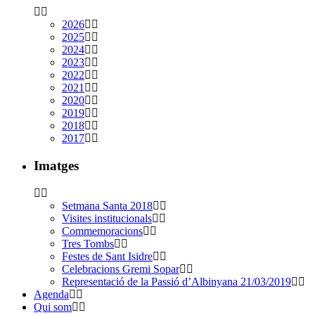
2026
2025
2024
2023
2022
2021
2020
2019
2018
2017
Imatges
Setmana Santa 2018
Visites institucionals
Commemoracions
Tres Tombs
Festes de Sant Isidre
Celebracions Gremi Sopar
Representació de la Passió d’Albinyana 21/03/2019
Agenda
Qui som