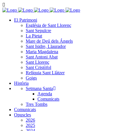
El Patrimoni
Església de Sant Llorenç
Sant Sepulcre
La Pietat
Mare de Deú dels Ángels
Sant Isidre, Llaurador
Maria Magdalena
Sant Antoni Abat
Sant Llorenç
Sant Cristòfol
Relíquia Sant Llàtzer
Goigs
Història
Setmana Santa
Agenda
Comunicats
Tres Tombs
Comunicats
Opuscles
2026
2025
2024