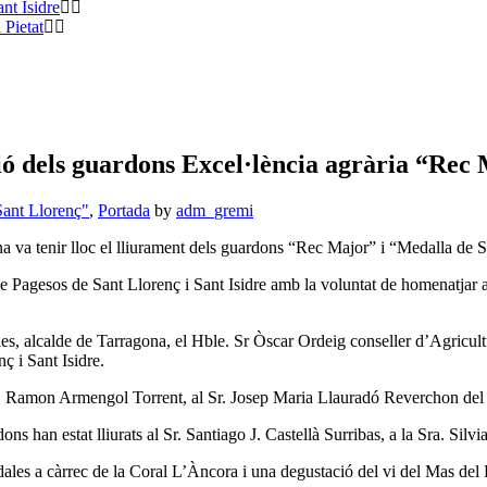
nt Isidre
 Pietat
ió dels guardons Excel·lència agrària “Rec
ant Llorenç"
,
Portada
by
adm_gremi
a va tenir lloc el lliurament dels guardons “Rec Major” i “Medalla de 
e Pagesos de Sant Llorenç i Sant Isidre amb la voluntat de homenatjar a p
uales, alcalde de Tarragona, el Hble. Sr Òscar Ordeig conseller d’Agricu
ç i Sant Isidre.
Sr. Ramon Armengol Torrent, al Sr. Josep Maria Llauradó Reverchon de
ns han estat lliurats al Sr. Santiago J. Castellà Surribas, a la Sra. Silv
dales a càrrec de la Coral L’Àncora i una degustació del vi del Mas de