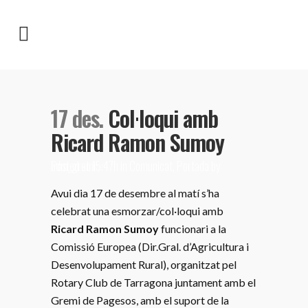
17 des.
Col·loqui amb
Ricard Ramon Sumoy
Posted at 15:47h
adm_gremi
in
Comunicat
,
Portada
by
Avui dia 17 de desembre al matí s’ha
celebrat una esmorzar/col·loqui amb
Ricard Ramon Sumoy
funcionari a la
Comissió Europea (Dir.Gral. d’Agricultura i
Desenvolupament Rural), organitzat pel
Rotary Club de Tarragona juntament amb el
Gremi de Pagesos, amb el suport de la