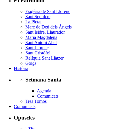
El Patrimoni
Església de Sant Llorenç
Sant Sepulcre
La Pietat
Mare de Deú dels Ángels
Sant Isidre, Llaurador
Maria Magdalena
Sant Antoni Abat
Sant Llorenç
Sant Cristòfol
Relíquia Sant Llàtzer
Goigs
Història
Setmana Santa
Agenda
Comunicats
Tres Tombs
Comunicats
Opuscles
2026