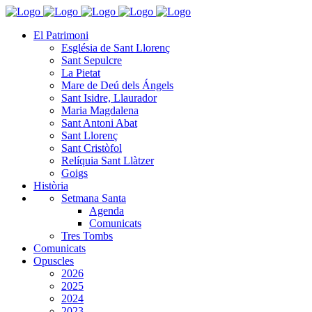
El Patrimoni
Església de Sant Llorenç
Sant Sepulcre
La Pietat
Mare de Deú dels Ángels
Sant Isidre, Llaurador
Maria Magdalena
Sant Antoni Abat
Sant Llorenç
Sant Cristòfol
Relíquia Sant Llàtzer
Goigs
Història
Setmana Santa
Agenda
Comunicats
Tres Tombs
Comunicats
Opuscles
2026
2025
2024
2023