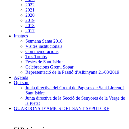
2022
2021
2020
2019
2018
2017
Imatges
Setmana Santa 2018
Visites institucionals
Commemoracions
Tres Tombs
Festes de Sant Isidre
Celebracions Gremi Sopar
Representació de la Passió d’Albinyana 21/03/2019
Agenda
Qui som
Junta directiva del Gremi de Pagesos de Sant Llorenç i
Sant Isidre
Junta directiva de la Secció de Senyores de la Verge de
la Pietat
GUARDONS D’AMICS DEL SANT SEPULCRE