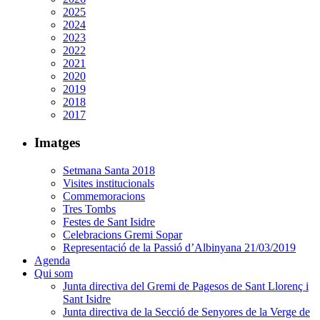
2025
2024
2023
2022
2021
2020
2019
2018
2017
Imatges
Setmana Santa 2018
Visites institucionals
Commemoracions
Tres Tombs
Festes de Sant Isidre
Celebracions Gremi Sopar
Representació de la Passió d’Albinyana 21/03/2019
Agenda
Qui som
Junta directiva del Gremi de Pagesos de Sant Llorenç i
Sant Isidre
Junta directiva de la Secció de Senyores de la Verge de