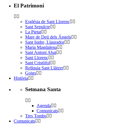
El Patrimoni
Església de Sant Llorenç
Sant Sepulcre
La Pietat
Mare de Deú dels Ángels
Sant Isidre, Llaurador
Maria Magdalena
Sant Antoni Abat
Sant Llorenç
Sant Cristòfol
Relíquia Sant Llàtzer
Goigs
Història
Setmana Santa
Agenda
Comunicats
Tres Tombs
Comunicats