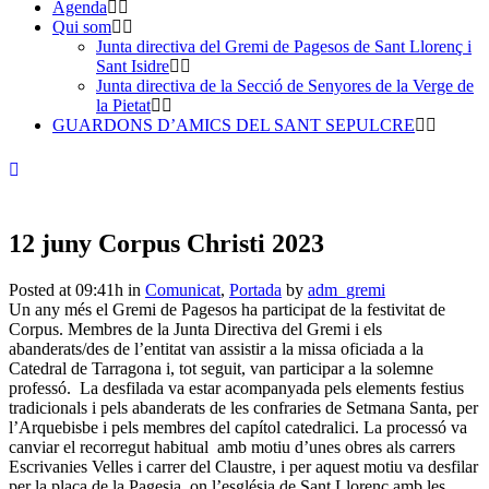
Agenda
Qui som
Junta directiva del Gremi de Pagesos de Sant Llorenç i
Sant Isidre
Junta directiva de la Secció de Senyores de la Verge de
la Pietat
GUARDONS D’AMICS DEL SANT SEPULCRE
12 juny
Corpus Christi 2023
Posted at 09:41h
in
Comunicat
,
Portada
by
adm_gremi
Un any més el Gremi de Pagesos ha participat de la festivitat de
Corpus. Membres de la Junta Directiva del Gremi i els
abanderats/des de l’entitat van assistir a la missa oficiada a la
Catedral de Tarragona i, tot seguit, van participar a la solemne
professó. La desfilada va estar acompanyada pels elements festius
tradicionals i pels abanderats de les confraries de Setmana Santa, per
l’Arquebisbe i pels membres del capítol catedralici. La processó va
canviar el recorregut habitual amb motiu d’unes obres als carrers
Escrivanies Velles i carrer del Claustre, i per aquest motiu va desfilar
per la plaça de la Pagesia, on l’església de Sant Llorenç amb les