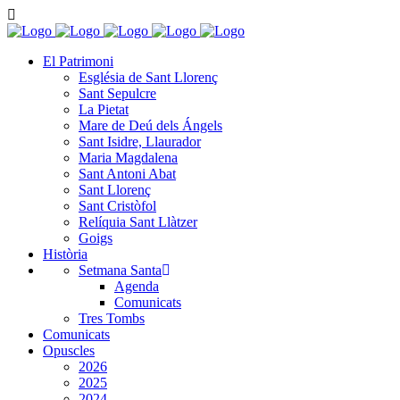
El Patrimoni
Església de Sant Llorenç
Sant Sepulcre
La Pietat
Mare de Deú dels Ángels
Sant Isidre, Llaurador
Maria Magdalena
Sant Antoni Abat
Sant Llorenç
Sant Cristòfol
Relíquia Sant Llàtzer
Goigs
Història
Setmana Santa
Agenda
Comunicats
Tres Tombs
Comunicats
Opuscles
2026
2025
2024