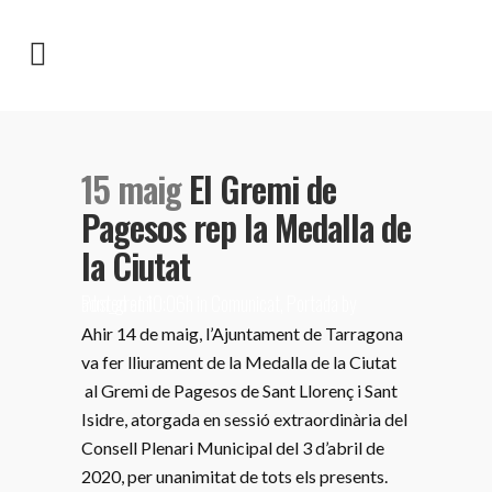
15 maig
El Gremi de
Pagesos rep la Medalla de
la Ciutat
Posted at 10:06h
adm_gremi
in
Comunicat
,
Portada
by
Ahir 14 de maig, l’Ajuntament de Tarragona
va fer lliurament de la Medalla de la Ciutat
al Gremi de Pagesos de Sant Llorenç i Sant
Isidre, atorgada en sessió extraordinària del
Consell Plenari Municipal del 3 d’abril de
2020, per unanimitat de tots els presents.