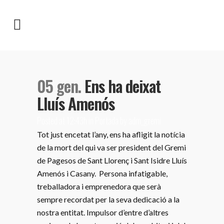
05 gen.
Ens ha deixat
Lluís Amenós
Posted at 12:43h
in
Portada
by
adm_gremi
Tot just encetat l’any, ens ha afligit la notícia
de la mort del qui va ser president del Gremi
de Pagesos de Sant Llorenç i Sant Isidre Lluís
Amenós i Casany. Persona infatigable,
treballadora i emprenedora que serà
sempre recordat per la seva dedicació a la
nostra entitat. Impulsor d’entre d’altres