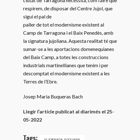
ciutat de Tarragona necessita, com l’aire que
respirem, de disposar del Centre Jujol, que
sigui el pal de
paller de tot el modernisme existent al
Camp de Tarragona i el Baix Penedès, amb
la signatura jujoliana. Aquesta realitat té que
sumar-se a les aportacions domenequianes
del Baix Camp, a totes les construccions
industrials martinellianes que tenim i per
descomptat el modernisme existent a les
Terres de l’Ebre.
Josep Maria Buqueras Bach
Llegir l’artícle publicat al diarimés el 25-
05-2022
Tags:
VI JORNADA JVJOLIANA