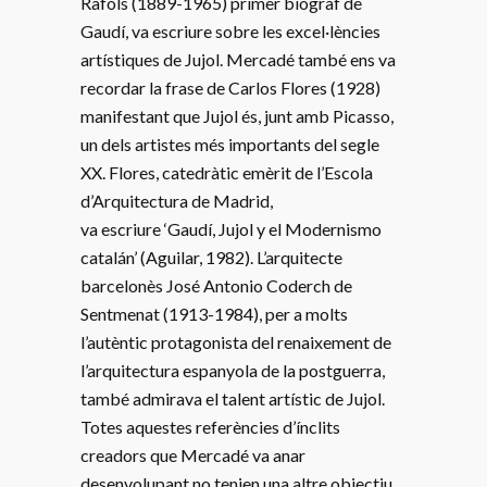
Ràfols (1889-1965) primer biògraf de
Gaudí, va escriure sobre les excel·lències
artístiques de Jujol. Mercadé també ens va
recordar la frase de Carlos Flores (1928)
manifestant que Jujol és, junt amb Picasso,
un dels artistes més importants del segle
XX. Flores, catedràtic emèrit de l’Escola
d’Arquitectura de Madrid,
va escriure ‘Gaudí, Jujol y el Modernismo
catalán’ (Aguilar, 1982). L’arquitecte
barcelonès José Antonio Coderch de
Sentmenat (1913-1984), per a molts
l’autèntic protagonista del renaixement de
l’arquitectura espanyola de la postguerra,
també admirava el talent artístic de Jujol.
Totes aquestes referències d’ínclits
creadors que Mercadé va anar
desenvolupant no tenien una altre objectiu