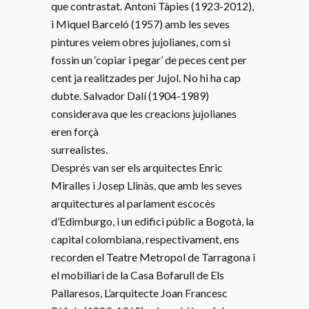
que contrastat. Antoni Tàpies (1923-2012),
i Miquel Barceló (1957) amb les seves
pintures veiem obres jujolianes, com si
fossin un ‘copiar i pegar’ de peces cent per
cent ja realitzades per Jujol. No hi ha cap
dubte. Salvador Dalí (1904-1989)
considerava que les creacions jujolianes
eren forçà
surrealistes.
Després van ser els arquitectes Enric
Miralles i Josep Llinàs, que amb les seves
arquitectures al parlament escocès
d’Edimburgo, i un edifici públic a Bogotà, la
capital colombiana, respectivament, ens
recorden el Teatre Metropol de Tarragona i
el mobiliari de la Casa Bofarull de Els
Pallaresos, L’arquitecte Joan Francesc