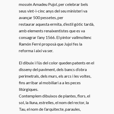
mossén Amadeu Pujol, per celebrar bels
seus vint-i-cinc anys del seu ministeri va
avançar 500 pessetes, per
restaurar aquesta ermita, d’estil gòtic tardà,
amb elements renaixentistes que es va
consagrar l’any 1566. El pintor vallmollenc
Ramón Ferré proposà que Jujol fes la
reforma i així va ser.
El dibuix i l’ús del color queden patents en el
disseny del paviment, dels bancs d’obra
perimetrals, dels murs, els arcs i les voltes,
fins arribar al mobiliari a a les peces
litúrgiques.
Contemplem dibuixos de plantes, flors, el
sol, la lluna, estrelles, el nom del rector, la
Tau, el nom de l’arquitecte, paraules,