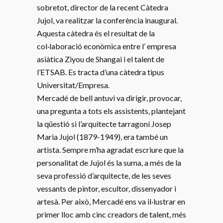
sobretot, director de la recent Càtedra
Jujol, va realitzar la conferència inaugural.
Aquesta càtedra és el resultat de la
col·laboració econòmica entre l’ empresa
asiàtica Ziyou de Shangai i el talent de
l’ETSAB. Es tracta d’una càtedra tipus
Universitat/Empresa.
Mercadé de bell antuvi va dirigir, provocar,
una pregunta a tots els assistents, plantejant
la qüestió si l’arquitecte tarragoní Josep
Maria Jujol (1879-1949), era també un
artista. Sempre m’ha agradat escriure que la
personalitat de Jujol és la suma, a més de la
seva professió d’arquitecte, de les seves
vessants de pintor, escultor, dissenyador i
artesà. Per això, Mercadé ens va il·lustrar en
primer lloc amb cinc creadors de talent, més