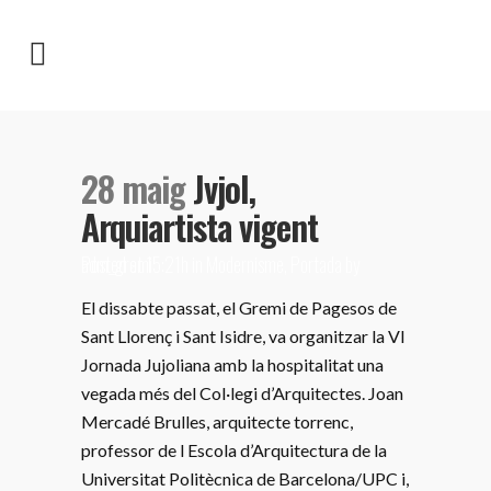
28 maig
Jvjol,
Arquiartista vigent
Posted at 15:21h
adm_gremi
in
Modernisme
,
Portada
by
El dissabte passat, el Gremi de Pagesos de
Sant Llorenç i Sant Isidre, va organitzar la VI
Jornada Jujoliana amb la hospitalitat una
vegada més del Col·legi d’Arquitectes. Joan
Mercadé Brulles, arquitecte torrenc,
professor de l Escola d’Arquitectura de la
Universitat Politècnica de Barcelona/UPC i,