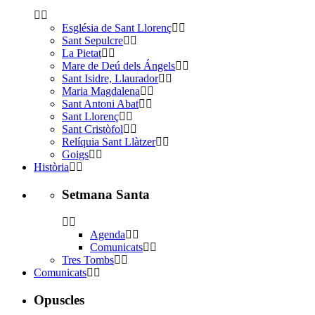
Església de Sant Llorenç
Sant Sepulcre
La Pietat
Mare de Deú dels Ángels
Sant Isidre, Llaurador
Maria Magdalena
Sant Antoni Abat
Sant Llorenç
Sant Cristòfol
Relíquia Sant Llàtzer
Goigs
Història
Setmana Santa
Agenda
Comunicats
Tres Tombs
Comunicats
Opuscles