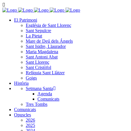
El Patrimoni
Església de Sant Llorenç
Sant Sepulcre
La Pietat
Mare de Deú dels Ángels
Sant Isidre, Llaurador
Maria Magdalena
Sant Antoni Abat
Sant Llorenç
Sant Cristòfol
Relíquia Sant Llàtzer
Goigs
Història
Setmana Santa
Agenda
Comunicats
Tres Tombs
Comunicats
Opuscles
2026
2025
2024