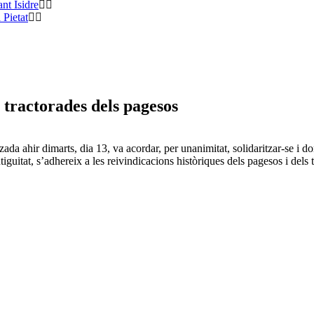
nt Isidre
 Pietat
 tractorades dels pagesos
ada ahir dimarts, dia 13, va acordar, per unanimitat, solidaritzar-se i d
guitat, s’adhereix a les reivindicacions històriques dels pagesos i dels t