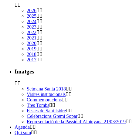
2026
2025
2024
2023
2022
2021
2020
2019
2018
2017
Imatges
Setmana Santa 2018
Visites institucionals
Commemoracions
Tres Tombs
Festes de Sant Isidre
Celebracions Gremi Sopar
Representació de la Passió d’Albinyana 21/03/2019
Agenda
Qui som