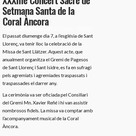
Setmana Santa de la
Coral Àncora
Posted at 20:30h
Setmana Santa
by
adm_gremi
in
Comunicat
,
Portada
,
El passat diumenge dia 7, a l’església de Sant
Llorenç, va tenir lloc la celebració de la
Missa de Sant Llàtzer. Aquest acte, que
anualment organitza el Gremi de Pagesos
de Sant Llorenç i Sant Isidre, es fa en sufragi
pels agremiats i agremiades traspassats i
traspassades el darrer any.
La cerimònia va ser oficiada pel Consiliari
del Gremi Mn. Xavier Reñé i hi van assistir
nombrosos fidels. La missa va comptar amb
l’acompanyament musical de la Coral
Àncora.