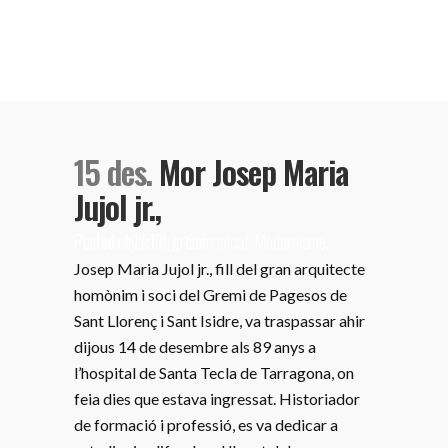
15 des.
Mor Josep Maria
Jujol jr.,
Posted at 17:13h
Portada
by
adm_gremi
in
Comunicat
,
Modernisme
,
Josep Maria Jujol jr., fill del gran arquitecte
homònim i soci del Gremi de Pagesos de
Sant Llorenç i Sant Isidre, va traspassar ahir
dijous 14 de desembre als 89 anys a
l’hospital de Santa Tecla de Tarragona, on
feia dies que estava ingressat. Historiador
de formació i professió, es va dedicar a