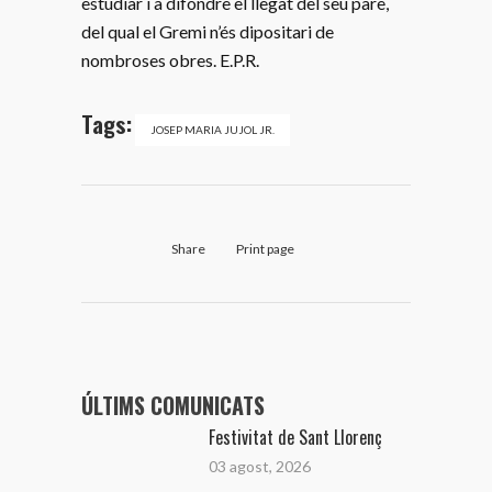
estudiar i a difondre el llegat del seu pare,
del qual el Gremi n’és dipositari de
nombroses obres. E.P.R.
Tags:
JOSEP MARIA JUJOL JR.
Share
Print page
ÚLTIMS COMUNICATS
Festivitat de Sant Llorenç
03 agost, 2026