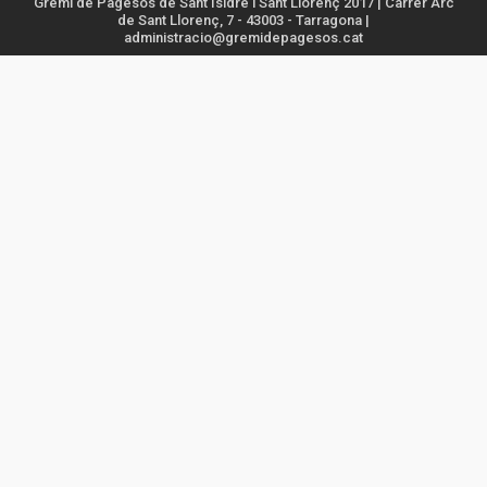
Gremi de Pagesos de Sant Isidre i Sant Llorenç 2017 | Carrer Arc
de Sant Llorenç, 7 - 43003 - Tarragona |
administracio@gremidepagesos.cat