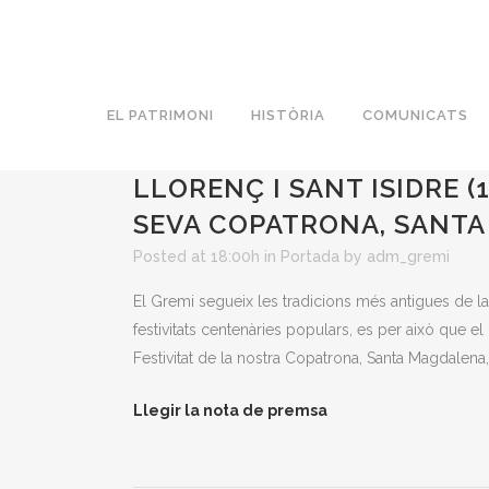
EL PATRIMONI
HISTÒRIA
COMUNICATS
17 JUL.
NOTA DE PREMSA: 
LLORENÇ I SANT ISIDRE (1
SEVA COPATRONA, SANTA
Posted at 18:00h
in
Portada
by
adm_gremi
El Gremi segueix les tradicions més antigues de la 
festivitats centenàries populars, es per això que el 
Festivitat de la nostra Copatrona, Santa Magdalena, 
Llegir la nota de premsa