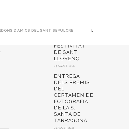
DONS D’AMICS DEL SANT SEPULCRE
ÚLTIMS COMUNICATS
FESTIVITAT
A
DE SANT
LLORENÇ
03 AGOST, 2026
ENTREGA
DELS PREMIS
DEL
CERTAMEN DE
FOTOGRAFIA
DE LA S.
SANTA DE
TARRAGONA
01 AGOST, 2026