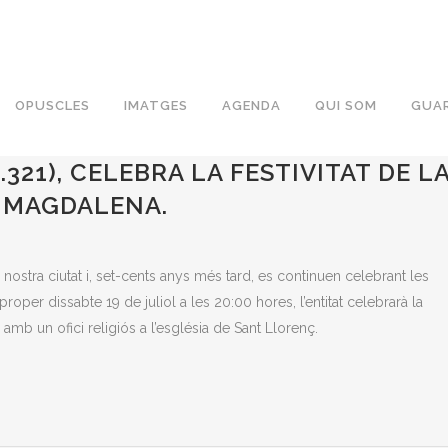
OPUSCLES
IMATGES
AGENDA
QUI SOM
GUAR
EL GREMI DE PAGESOS DE SANT
.321), CELEBRA LA FESTIVITAT DE L
 MAGDALENA.
nostra ciutat i, set-cents anys més tard, es continuen celebrant les
proper dissabte 19 de juliol a les 20:00 hores, l’entitat celebrarà la
amb un ofici religiós a l’església de Sant Llorenç.