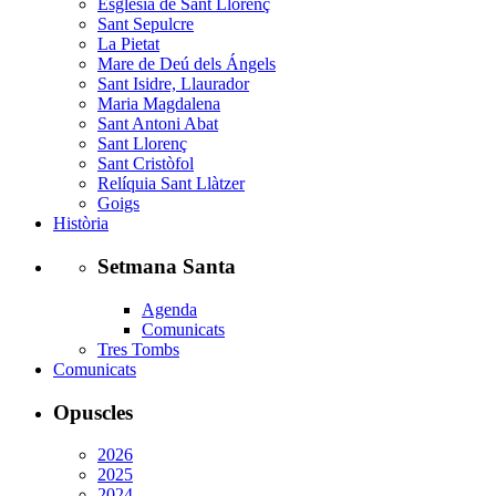
Església de Sant Llorenç
Sant Sepulcre
La Pietat
Mare de Deú dels Ángels
Sant Isidre, Llaurador
Maria Magdalena
Sant Antoni Abat
Sant Llorenç
Sant Cristòfol
Relíquia Sant Llàtzer
Goigs
Història
Setmana Santa
Agenda
Comunicats
Tres Tombs
Comunicats
Opuscles
2026
2025
2024