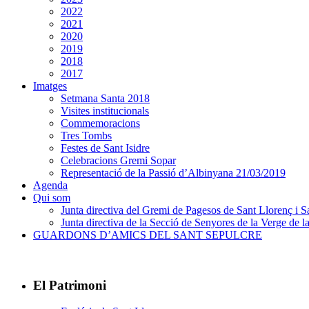
2022
2021
2020
2019
2018
2017
Imatges
Setmana Santa 2018
Visites institucionals
Commemoracions
Tres Tombs
Festes de Sant Isidre
Celebracions Gremi Sopar
Representació de la Passió d’Albinyana 21/03/2019
Agenda
Qui som
Junta directiva del Gremi de Pagesos de Sant Llorenç i Sa
Junta directiva de la Secció de Senyores de la Verge de la
GUARDONS D’AMICS DEL SANT SEPULCRE
El Patrimoni