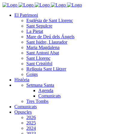
El Patrimoni
Església de Sant Llorenç
Sant Sepulcre
La Pietat
Mare de Deú dels Ángels
Sant Isidre, Llaurador
Maria Magdalena
Sant Antoni Abat
Sant Llorenç
Sant Cristòfol
Relíquia Sant Llàtzer
Goigs
Història
Setmana Santa
Agenda
Comunicats
Tres Tombs
Comunicats
Opuscles
2026
2025
2024
2023