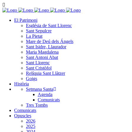
El Patrimoni
Església de Sant Llorenç
Sant Sepulcre
La Pietat
Mare de Deú dels Ángels
Sant Isidre, Llaurador
Maria Magdalena
Sant Antoni Abat
Sant Llorenç
Sant Cristòfol
Relíquia Sant Llàtzer
Goigs
Història
Setmana Santa
Agenda
Comunicats
Tres Tombs
Comunicats
Opuscles
2026
2025
2024