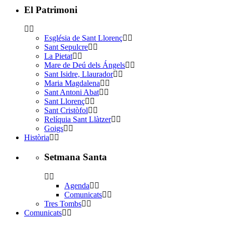
El Patrimoni
Església de Sant Llorenç
Sant Sepulcre
La Pietat
Mare de Deú dels Ángels
Sant Isidre, Llaurador
Maria Magdalena
Sant Antoni Abat
Sant Llorenç
Sant Cristòfol
Relíquia Sant Llàtzer
Goigs
Història
Setmana Santa
Agenda
Comunicats
Tres Tombs
Comunicats