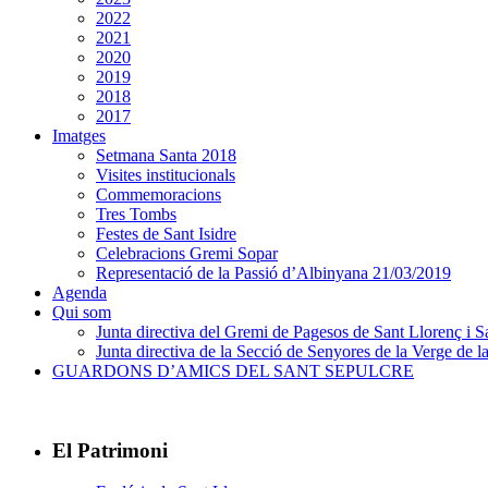
2022
2021
2020
2019
2018
2017
Imatges
Setmana Santa 2018
Visites institucionals
Commemoracions
Tres Tombs
Festes de Sant Isidre
Celebracions Gremi Sopar
Representació de la Passió d’Albinyana 21/03/2019
Agenda
Qui som
Junta directiva del Gremi de Pagesos de Sant Llorenç i Sa
Junta directiva de la Secció de Senyores de la Verge de la
GUARDONS D’AMICS DEL SANT SEPULCRE
El Patrimoni