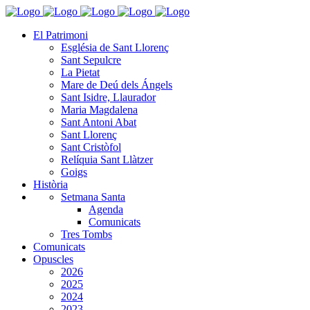
El Patrimoni
Església de Sant Llorenç
Sant Sepulcre
La Pietat
Mare de Deú dels Ángels
Sant Isidre, Llaurador
Maria Magdalena
Sant Antoni Abat
Sant Llorenç
Sant Cristòfol
Relíquia Sant Llàtzer
Goigs
Història
Setmana Santa
Agenda
Comunicats
Tres Tombs
Comunicats
Opuscles
2026
2025
2024
2023