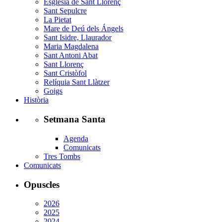
Església de Sant Llorenç
Sant Sepulcre
La Pietat
Mare de Deú dels Ángels
Sant Isidre, Llaurador
Maria Magdalena
Sant Antoni Abat
Sant Llorenç
Sant Cristòfol
Relíquia Sant Llàtzer
Goigs
Història
Setmana Santa
Agenda
Comunicats
Tres Tombs
Comunicats
Opuscles
2026
2025
2024