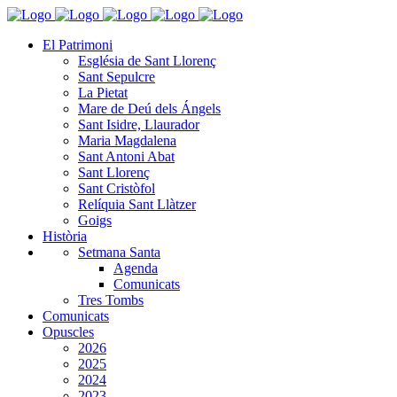
El Patrimoni
Església de Sant Llorenç
Sant Sepulcre
La Pietat
Mare de Deú dels Ángels
Sant Isidre, Llaurador
Maria Magdalena
Sant Antoni Abat
Sant Llorenç
Sant Cristòfol
Relíquia Sant Llàtzer
Goigs
Història
Setmana Santa
Agenda
Comunicats
Tres Tombs
Comunicats
Opuscles
2026
2025
2024
2023