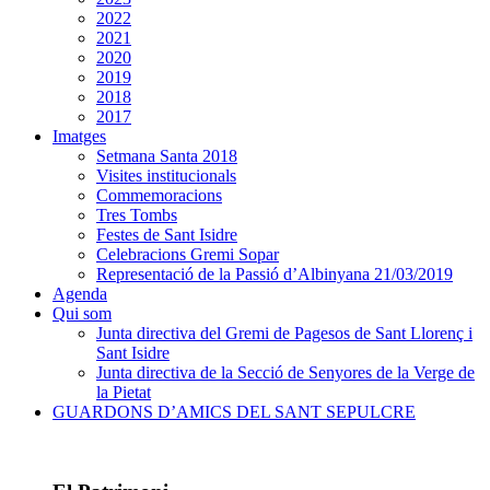
2022
2021
2020
2019
2018
2017
Imatges
Setmana Santa 2018
Visites institucionals
Commemoracions
Tres Tombs
Festes de Sant Isidre
Celebracions Gremi Sopar
Representació de la Passió d’Albinyana 21/03/2019
Agenda
Qui som
Junta directiva del Gremi de Pagesos de Sant Llorenç i
Sant Isidre
Junta directiva de la Secció de Senyores de la Verge de
la Pietat
GUARDONS D’AMICS DEL SANT SEPULCRE