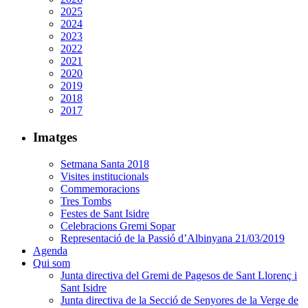
2025
2024
2023
2022
2021
2020
2019
2018
2017
Imatges
Setmana Santa 2018
Visites institucionals
Commemoracions
Tres Tombs
Festes de Sant Isidre
Celebracions Gremi Sopar
Representació de la Passió d’Albinyana 21/03/2019
Agenda
Qui som
Junta directiva del Gremi de Pagesos de Sant Llorenç i
Sant Isidre
Junta directiva de la Secció de Senyores de la Verge de