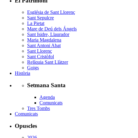
El Patrimoni
Església de Sant Llorenç
Sant Sepulcre
La Pietat
Mare de Deú dels Ángels
Sant Isidre, Llaurador
Maria Magdalena
Sant Antoni Abat
Sant Llorenç
Sant Cristòfol
Relíquia Sant Llàtzer
Goigs
Història
Setmana Santa
Agenda
Comunicats
Tres Tombs
Comunicats
Opuscles
2026