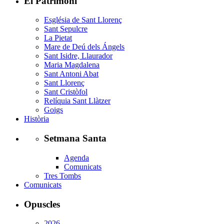
El Patrimoni
Església de Sant Llorenç
Sant Sepulcre
La Pietat
Mare de Deú dels Ángels
Sant Isidre, Llaurador
Maria Magdalena
Sant Antoni Abat
Sant Llorenç
Sant Cristòfol
Relíquia Sant Llàtzer
Goigs
Història
Setmana Santa
Agenda
Comunicats
Tres Tombs
Comunicats
Opuscles
2026