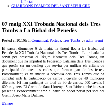
la Pietat
GUARDONS D’AMICS DEL SANT SEPULCRE
07 maig
XXI Trobada Nacional dels Tres
Tombs a La Bisbal del Penedès
Posted at 10:16h
in
Comunicat
,
Portada
,
Tres Tombs
by
adm_gremi
El passat diumenge 6 de maig, ha tingut lloc a La Bisbal del
Penedès la XXI Trobada Nacional dels Tres Tombs . La trobada, ha
servit per presentar el Règim Normatiu dels Tres Tombs, un
document que ha impulsat la Federació Catalana dels Tres Tombs i
que pretén ser un decàleg que servirà per unificar els criteris de
participació de totes les colles que formen part de les festes.
Posteriorment, es va iniciar la cercavila dels Tres Tombs que ha
comptat amb la participació de carros i cavalls de 48 municipis
diferents. Hi han participat un total de 90 de carros, 500 cavalls i
600 traginers. El Gremi de Sant Llorenç i Sant Isidre també ha estat
present a l’esdeveniment amb el carro de bocoi portat pel soci del
Gremi Josep Maria Dalmau.
Share