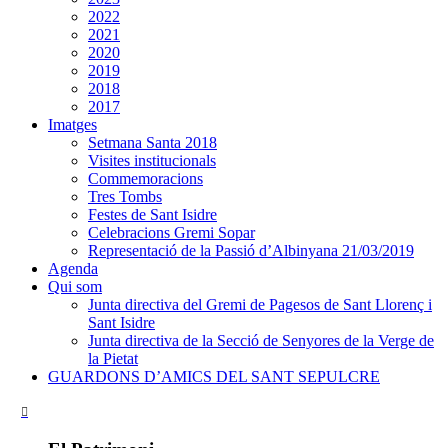
2022
2021
2020
2019
2018
2017
Imatges
Setmana Santa 2018
Visites institucionals
Commemoracions
Tres Tombs
Festes de Sant Isidre
Celebracions Gremi Sopar
Representació de la Passió d’Albinyana 21/03/2019
Agenda
Qui som
Junta directiva del Gremi de Pagesos de Sant Llorenç i
Sant Isidre
Junta directiva de la Secció de Senyores de la Verge de
la Pietat
GUARDONS D’AMICS DEL SANT SEPULCRE