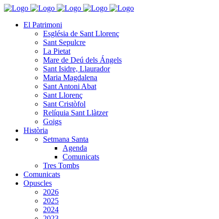
El Patrimoni
Església de Sant Llorenç
Sant Sepulcre
La Pietat
Mare de Deú dels Ángels
Sant Isidre, Llaurador
Maria Magdalena
Sant Antoni Abat
Sant Llorenç
Sant Cristòfol
Relíquia Sant Llàtzer
Goigs
Història
Setmana Santa
Agenda
Comunicats
Tres Tombs
Comunicats
Opuscles
2026
2025
2024
2023