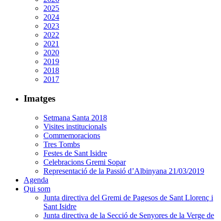
2025
2024
2023
2022
2021
2020
2019
2018
2017
Imatges
Setmana Santa 2018
Visites institucionals
Commemoracions
Tres Tombs
Festes de Sant Isidre
Celebracions Gremi Sopar
Representació de la Passió d’Albinyana 21/03/2019
Agenda
Qui som
Junta directiva del Gremi de Pagesos de Sant Llorenç i
Sant Isidre
Junta directiva de la Secció de Senyores de la Verge de