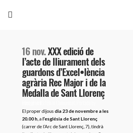
16 nov.
XXX edició de
l’acte de lliurament dels
guardons d’Excel•lència
agrària Rec Major i de la
Medalla de Sant Llorenç
Posted at 16:18h
adm_gremi
in
Comunicat
,
Portada
by
El proper dijous
dia 23 de novembre a les
20.00 h
, a
l’església de Sant Llorenç
(carrer de l’Arc de Sant Llorenç, 7), tindrà