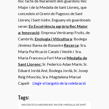
lloc l’acte de lliurament dels guardons Rec
Major i de la Medalla de Sant Llorenç, que
concedeix el Gremi de Pagesos de Sant
Llorenç i Sant Isidre. Enguany els guardonats
seran:
En Excel·lència agrària Rec Major
a:
Innovació
: Empresa Verdcamp Fruits, de
Cambrils,
Enologia i Viticultura
: Bodega
Jiménez Barea de Bonastre
Recerca
: Sra.
Maria Purificació Canals i Ventín i Sra.
Maria Francesca Fort Marsal
Medalla de
Sant Llorenç:
Sr. Federico Adan Marín, Sr.
Eduard Jordà Ané, Bodega Jordà, Sr. Josep
Reig Monclús, Sra. Magdalena Marsal
Capell-
Llegir el targetó de la celebració
Tags:
XXX EDICIÓ GUARDONS REC MAJOR I MEDALLA DE SANT