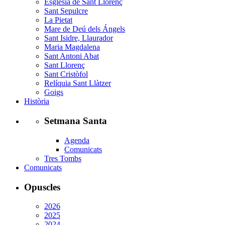
Església de Sant Llorenç
Sant Sepulcre
La Pietat
Mare de Deú dels Ángels
Sant Isidre, Llaurador
Maria Magdalena
Sant Antoni Abat
Sant Llorenç
Sant Cristòfol
Relíquia Sant Llàtzer
Goigs
Història
Setmana Santa
Agenda
Comunicats
Tres Tombs
Comunicats
Opuscles
2026
2025
2024