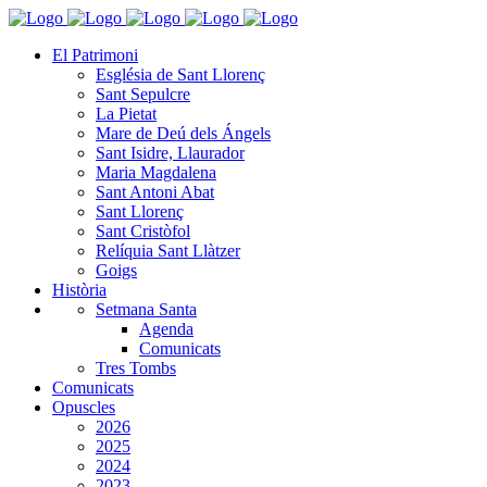
El Patrimoni
Església de Sant Llorenç
Sant Sepulcre
La Pietat
Mare de Deú dels Ángels
Sant Isidre, Llaurador
Maria Magdalena
Sant Antoni Abat
Sant Llorenç
Sant Cristòfol
Relíquia Sant Llàtzer
Goigs
Història
Setmana Santa
Agenda
Comunicats
Tres Tombs
Comunicats
Opuscles
2026
2025
2024
2023