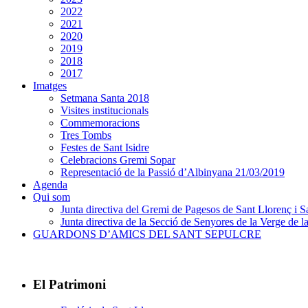
2022
2021
2020
2019
2018
2017
Imatges
Setmana Santa 2018
Visites institucionals
Commemoracions
Tres Tombs
Festes de Sant Isidre
Celebracions Gremi Sopar
Representació de la Passió d’Albinyana 21/03/2019
Agenda
Qui som
Junta directiva del Gremi de Pagesos de Sant Llorenç i Sa
Junta directiva de la Secció de Senyores de la Verge de la
GUARDONS D’AMICS DEL SANT SEPULCRE
El Patrimoni