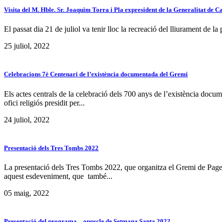
Visita del M. Hble. Sr. Joaquim Torra i Pla expresident de la Generalitat de C
El passat dia 21 de juliol va tenir lloc la recreació del lliurament de l
25 juliol, 2022
Celebracions 7è Centenari de l’existència documentada del Gremi
Els actes centrals de la celebració dels 700 anys de l’existència docu
ofici religiós presidit per...
24 juliol, 2022
Presentació dels Tres Tombs 2022
La presentació dels Tres Tombs 2022, que organitza el Gremi de Pageso
aquest esdeveniment, que també...
05 maig, 2022
Presentació del programa – opuscle de Setmana Santa 2022