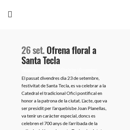
26 set.
Ofrena floral a
Santa Tecla
Posted at 09:53h
Mons. Joan Planellas
in
,
7è Centenari
Portada
by
adm_gremi
,
Comunicat
,
El passat divendres dia 23 de setembre,
festivitat de Santa Tecla, es va celebrar a la
Catedral el tradicional Ofici pontifical en
honor a la patrona de la ciutat. L’acte, que va
ser presidit per l’arquebisbe Joan Planellas,
va tenir un caràcter especial, doncs es
celebren el 700 anys de l’arribada de la