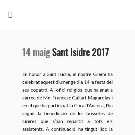
14 maig
Sant Isidre 2017
Posted at 20:45h
adm_gremi
in
Comunicat
,
Portada
by
En honor a Sant Isidre, el nostre Gremi ha
celebrat aquest diumenge dia 14 la festa del
seu copatró. A l’ofici religiós, que ha anat a
càrrec de Mn. Francesc Gallart Magarolas i
en el que ha participat la Coral l’Àncora, l’ha
seguit la benedicció de les bossetes de
cireres que s’han repartit a tots els
assistents. A continuació, ha tingut lloc la