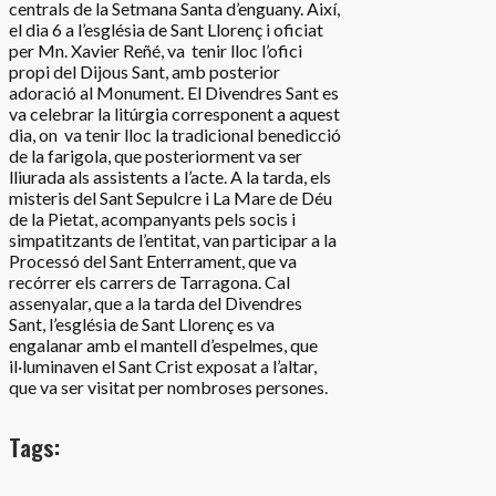
centrals de la Setmana Santa d’enguany. Així,
el dia 6 a l’església de Sant Llorenç i oficiat
per Mn. Xavier Reñé, va tenir lloc l’ofici
propi del Dijous Sant, amb posterior
adoració al Monument. El Divendres Sant es
va celebrar la litúrgia corresponent a aquest
dia, on va tenir lloc la tradicional benedicció
de la farigola, que posteriorment va ser
lliurada als assistents a l’acte. A la tarda, els
misteris del Sant Sepulcre i La Mare de Déu
de la Pietat, acompanyants pels socis i
simpatitzants de l’entitat, van participar a la
Processó del Sant Enterrament, que va
recórrer els carrers de Tarragona. Cal
assenyalar, que a la tarda del Divendres
Sant, l’església de Sant Llorenç es va
engalanar amb el mantell d’espelmes, que
il·luminaven el Sant Crist exposat a l’altar,
que va ser visitat per nombroses persones.
Tags: