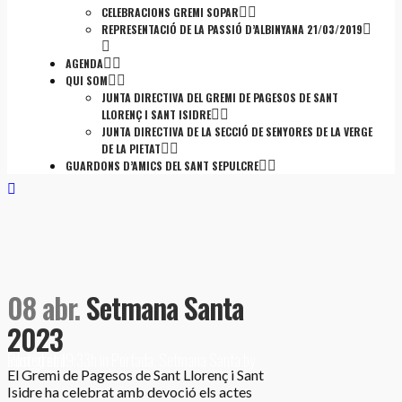
CELEBRACIONS GREMI SOPAR
REPRESENTACIÓ DE LA PASSIÓ D’ALBINYANA 21/03/2019
AGENDA
QUI SOM
JUNTA DIRECTIVA DEL GREMI DE PAGESOS DE SANT
LLORENÇ I SANT ISIDRE
JUNTA DIRECTIVA DE LA SECCIÓ DE SENYORES DE LA VERGE
DE LA PIETAT
GUARDONS D’AMICS DEL SANT SEPULCRE
08 abr.
Setmana Santa
2023
Posted at 19:33h
adm_gremi
in
Portada
,
Setmana Santa
by
El Gremi de Pagesos de Sant Llorenç i Sant
Isidre ha celebrat amb devoció els actes