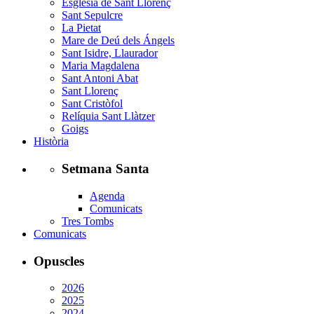
Església de Sant Llorenç
Sant Sepulcre
La Pietat
Mare de Deú dels Ángels
Sant Isidre, Llaurador
Maria Magdalena
Sant Antoni Abat
Sant Llorenç
Sant Cristòfol
Relíquia Sant Llàtzer
Goigs
Història
Setmana Santa
Agenda
Comunicats
Tres Tombs
Comunicats
Opuscles
2026
2025
2024