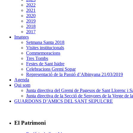
2022
2021
2020
2019
2018
2017
Imatges
Setmana Santa 2018
Visites institucionals
Commemoracions
Tres Tombs
Festes de Sant Isidre
Celebracions Gremi Sopar
Representació de la Passió d’Albinyana 21/03/2019
Agenda
Qui som
Junta directiva del Gremi de Pagesos de Sant Llorenç i Sa
Junta directiva de la Secció de Senyores de la Verge de la
GUARDONS D’AMICS DEL SANT SEPULCRE
El Patrimoni