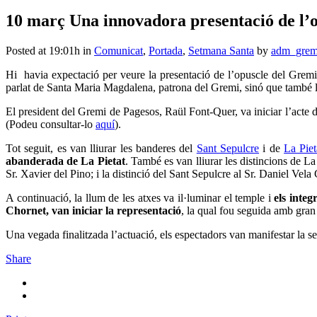
10 març
Una innovadora presentació de l’
Posted at 19:01h
in
Comunicat
,
Portada
,
Setmana Santa
by
adm_grem
Hi havia expectació per veure la presentació de l’opuscle del Gremi
parlat de Santa Maria Magdalena, patrona del Gremi, sinó que també le
El president del Gremi de Pagesos, Raül Font-Quer, va iniciar l’acte d
(Podeu consultar-lo
aquí
).
Tot seguit, es van lliurar les banderes del
Sant Sepulcre
i de
La Piet
abanderada de La Pietat
. També es van lliurar les distincions de 
Sr. Xavier del Pino; i la distinció del Sant Sepulcre al Sr. Daniel Vel
A continuació, la llum de les atxes va il·luminar el temple i
els integ
Chornet, van iniciar la representació
, la qual fou seguida amb gran i
Una vegada finalitzada l’actuació, els espectadors van manifestar la s
Share