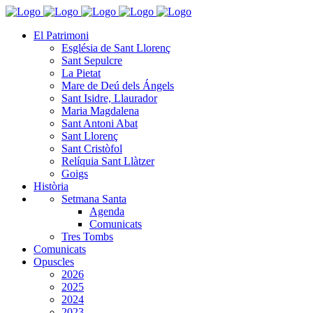
El Patrimoni
Església de Sant Llorenç
Sant Sepulcre
La Pietat
Mare de Deú dels Ángels
Sant Isidre, Llaurador
Maria Magdalena
Sant Antoni Abat
Sant Llorenç
Sant Cristòfol
Relíquia Sant Llàtzer
Goigs
Història
Setmana Santa
Agenda
Comunicats
Tres Tombs
Comunicats
Opuscles
2026
2025
2024
2023