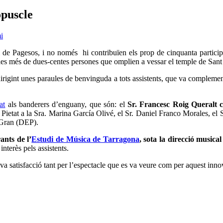
opuscle
i
 de Pagesos, i no només hi contribuïen els prop de cinquanta particip
s més de dues-centes persones que omplien a vessar el temple de Sant Llo
irigint unes paraules de benvinguda a tots assistents, que va complemen
at
als banderers d’enguany, que són: el
Sr. Francesc Roig Queralt 
La Pietat a la Sra. Marina García Olivé, el Sr. Daniel Franco Morales, 
a Gran (DEP).
rants de l’
Estudi de Música de Tarragona
, sota la direcció musica
nterès pels assistents.
eva satisfacció tant per l’espectacle que es va veure com per aquest inn