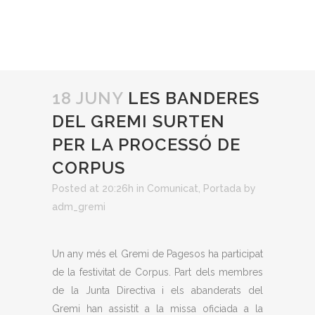
18 JUNY
LES BANDERES
DEL GREMI SURTEN
PER LA PROCESSÓ DE
CORPUS
Posted at 20:26h
in
Comunicat
,
Portada
by
adm_gremi
Un any més el Gremi de Pagesos ha participat
de la festivitat de Corpus. Part dels membres
de la Junta Directiva i els abanderats del
Gremi han assistit a la missa oficiada a la