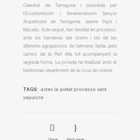
Catedral de Tarragona i presidida per
l’Excel·lentíssim i Reverendíssim Senyor
Arquebisbe de Tarragona, Jaume Pujol i
Balcells. Acte seguit, han desfilat en processó,
amb les banderes del Gremi i les de les
diferents agrupacions de Setmana Santa, pels
carrers de la Part Alta tot acompanyant la
sagrada forma. La jornada ha finalitzat amb el
tradicional repartiment de la coca de cireres.
TAGS:
actes
la pietat
processó
sant
sepulcre
Share
Print page