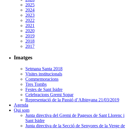
2025
2024
2023
2022
2021
2020
2019
2018
2017
Imatges
Setmana Santa 2018
Visites institucionals
Commemoracions
Tres Tombs
Festes de Sant Isidre
Celebracions Gremi Sopar
Representació de la Passió d’Albinyana 21/03/2019
Agenda
Qui som
Junta directiva del Gremi de Pagesos de Sant Llorenç i
Sant Isidre
Junta directiva de la Secció de Senyores de la Verge de