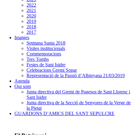
2022
2021
2020
2019
2018
2017
Imatges
Setmana Santa 2018
Visites institucionals
Commemoracions
Tres Tombs
Festes de Sant Isidre
Celebracions Gremi Sopar
Representació de la Passió d’Albinyana 21/03/2019
Agenda
Qui som
Junta directiva del Gremi de Pagesos de Sant Llorenç i
Sant Isidre
Junta directiva de la Secció de Senyores de la Verge de
la Pietat
GUARDONS D’AMICS DEL SANT SEPULCRE