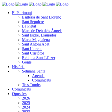
El Patrimoni
Església de Sant Llorenç
Sant Sepulcre
La Pietat
Mare de Deú dels Ángels
Sant Isidre, Llaurador
Maria Magdalena
Sant Antoni Abat
Sant Llorenç
Sant Cristòfol
Relíquia Sant Llàtzer
Goigs
Història
Setmana Santa
Agenda
Comunicats
Tres Tombs
Comunicats
Opuscles
2026
2025
2024
2023