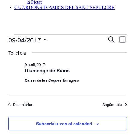
la Pietat
GUARDONS D’AMICS DEL SANT SEPULCRE
Esdeveniments
09/04/2017
Navegaci
Nave
Cerca
Dia
de
for
visual
Selecciona
visua
una
Tot el dia
9
i
Esde
data.
abril,
cerca
9 abril, 2017
2017
Diumenge de Rams
d'Esdeve
Carrer de les Coques
Tarragona
Dia anterior
Següent dia
Subscriviu-vos al calendari