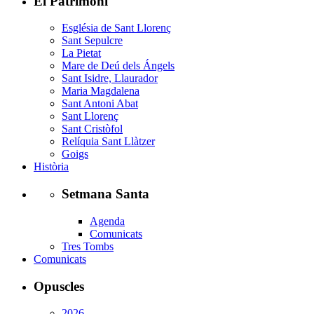
El Patrimoni
Església de Sant Llorenç
Sant Sepulcre
La Pietat
Mare de Deú dels Ángels
Sant Isidre, Llaurador
Maria Magdalena
Sant Antoni Abat
Sant Llorenç
Sant Cristòfol
Relíquia Sant Llàtzer
Goigs
Història
Setmana Santa
Agenda
Comunicats
Tres Tombs
Comunicats
Opuscles
2026