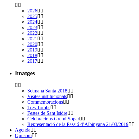
2026
2025
2024
2023
2022
2021
2020
2019
2018
2017
Imatges
Setmana Santa 2018
Visites institucionals
Commemoracions
Tres Tombs
Festes de Sant Isidre
Celebracions Gremi Sopar
Representació de la Passió d’Albinyana 21/03/2019
Agenda
Qui som