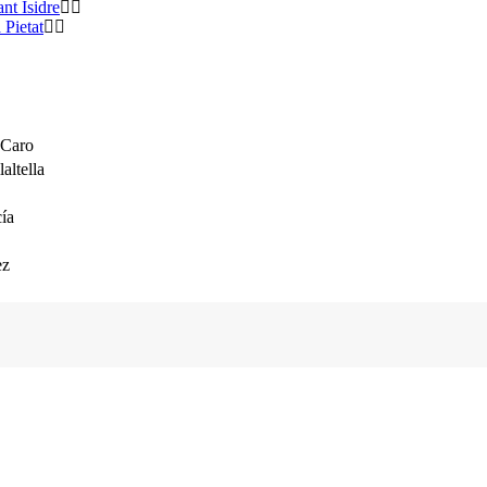
nt Isidre
 Pietat
 Caro
altella
ía
ez