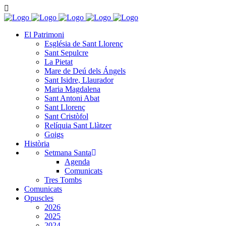
El Patrimoni
Església de Sant Llorenç
Sant Sepulcre
La Pietat
Mare de Deú dels Ángels
Sant Isidre, Llaurador
Maria Magdalena
Sant Antoni Abat
Sant Llorenç
Sant Cristòfol
Relíquia Sant Llàtzer
Goigs
Història
Setmana Santa
Agenda
Comunicats
Tres Tombs
Comunicats
Opuscles
2026
2025
2024