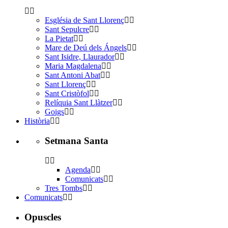
Església de Sant Llorenç
Sant Sepulcre
La Pietat
Mare de Deú dels Ángels
Sant Isidre, Llaurador
Maria Magdalena
Sant Antoni Abat
Sant Llorenç
Sant Cristòfol
Relíquia Sant Llàtzer
Goigs
Història
Setmana Santa
Agenda
Comunicats
Tres Tombs
Comunicats
Opuscles