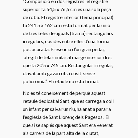
“Composició en dos registres: el registre
superior fa 54,5 x 76,5 cm és una sola peça
de roba. El registre inferior (tema principal)
fa 241,5 x 162 cm i està format per la unió
de tres teles desiguals (trama) rectangulars
irregulars, cosides entre elles d’una forma
poc acurada. Presencia d’un gran pedaç
afegit de tela similar al marge interior dret
que fa 20’5 x 745 cm. Rectangular irregular,
clavat amb gavarrots i cosit, sense
policromia”. El retaule no esta firmat.
No es té coneixement de perquè aquest
retaule dedicat al Sant, que es carrega a coll
un infant per salvar un riu, ha anat a parar a
l’església de Sant Llorenç dels Pagesos. El
que sí se sap és que aquest Sant era venerat
als carrers de la part alta de la ciutat,