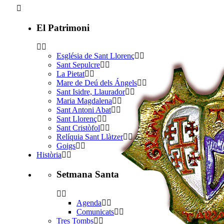
El Patrimoni
Església de Sant Llorenç
Sant Sepulcre
La Pietat
Mare de Deú dels Ángels
Sant Isidre, Llaurador
Maria Magdalena
Sant Antoni Abat
Sant Llorenç
Sant Cristòfol
Relíquia Sant Llàtzer
Goigs
Història
Setmana Santa
Agenda
Comunicats
Tres Tombs