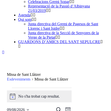
Celebracions Gremi Sopar
Representació de la Passió d’Albinyana
21/03/2019
Agenda
Qui som
Junta directiva del Gremi de Pagesos de Sant
Llorenç i Sant Isidre
Junta directiva de la Secció de Senyores de la
Verge de la Pietat
GUARDONS D’AMICS DEL SANT SEPULCRE
Missa de Sant Llàtzer
Esdeveniments
Missa de Sant Llàtzer
Esdeveniments
No s'ha trobat cap resultat.
Notice
Navegació
Navegació
Cerca
09/08/2026