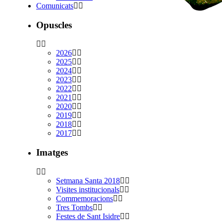
Comunicats
Opuscles
2026
2025
2024
2023
2022
2021
2020
2019
2018
2017
Imatges
Setmana Santa 2018
Visites institucionals
Commemoracions
Tres Tombs
Festes de Sant Isidre