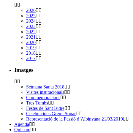
2026
2025
2024
2023
2022
2021
2020
2019
2018
2017
Imatges
Setmana Santa 2018
Visites institucionals
Commemoracions
Tres Tombs
Festes de Sant Isidre
Celebracions Gremi Sopar
Representació de la Passió d’Albinyana 21/03/2019
Agenda
Qui som