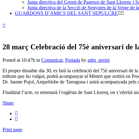
Junta directiva del Gremi de Pagesos de Sant Llorenç i Sa
Junta directiva de la Secció de Senyores de la Verge de la
GUARDONS D’AMICS DEL SANT SEPULCRE
28 març
Celebració del 75è aniversari de l
Posted at 10:47h
in
Comunicat
,
Portada
by
adm_gremi
El proper dissabte dia 30, es farà la celebració del 75è aniversari de 
tothom que ho vulgui, podrà acompanyar al Misteri que sortirà en Proc
Dr. Jaume Pujol, Arquebisbe de Tarragona i anirà acompanyada pels cants
Finalitzat l’acte, es retornarà l’església de Sant Llorenç on s’oferirà un 
Share
Print page