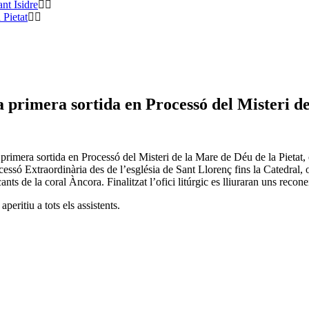
nt Isidre
 Pietat
a primera sortida en Processó del Misteri d
la primera sortida en Processó del Misteri de la Mare de Déu de la Pietat
essó Extraordinària des de l’església de Sant Llorenç fins la Catedral,
 de la coral Àncora. Finalitzat l’ofici litúrgic es lliuraran uns reconei
aperitiu a tots els assistents.