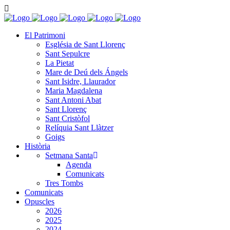
El Patrimoni
Església de Sant Llorenç
Sant Sepulcre
La Pietat
Mare de Deú dels Ángels
Sant Isidre, Llaurador
Maria Magdalena
Sant Antoni Abat
Sant Llorenç
Sant Cristòfol
Relíquia Sant Llàtzer
Goigs
Història
Setmana Santa
Agenda
Comunicats
Tres Tombs
Comunicats
Opuscles
2026
2025
2024