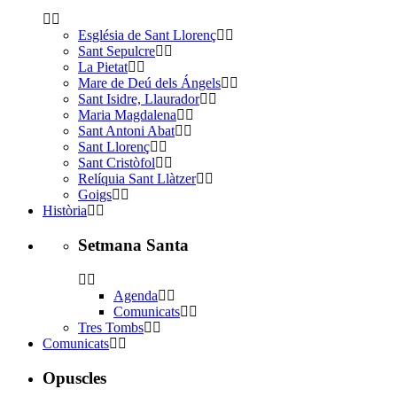
Església de Sant Llorenç
Sant Sepulcre
La Pietat
Mare de Deú dels Ángels
Sant Isidre, Llaurador
Maria Magdalena
Sant Antoni Abat
Sant Llorenç
Sant Cristòfol
Relíquia Sant Llàtzer
Goigs
Història
Setmana Santa
Agenda
Comunicats
Tres Tombs
Comunicats
Opuscles