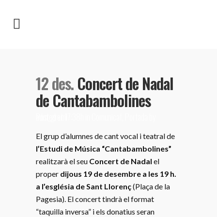
12 des.
Concert de Nadal
de Cantabambolines
Posted at 17:38h
adm_gremi
in
Comunicat
,
Portada
by
El grup d’alumnes de cant vocal i teatral de
l’Estudi de Música “Cantabambolines”
realitzarà el seu
Concert de Nadal
el
proper
dijous 19 de desembre a les 19 h.
a l’església de Sant Llorenç
(Plaça de la
Pagesia). El concert tindrà el format
“taquilla inversa” i els donatius seran