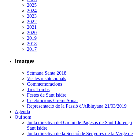
2025
2024
2023
2022
2021
2020
2019
2018
2017
Imatges
Setmana Santa 2018
Visites institucionals
Commemoracions
Tres Tombs
Festes de Sant Isidre
Celebracions Gremi Sopar
Representació de la Passió d’Albinyana 21/03/2019
Agenda
Qui som
Junta directiva del Gremi de Pagesos de Sant Llorenç i
Sant Isidre
Junta directiva de la Secció de Senyores de la Verge de