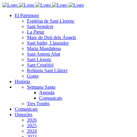
El Patrimoni
Església de Sant Llorenç
Sant Sepulcre
La Pietat
Mare de Deú dels Ángels
Sant Isidre, Llaurador
Maria Magdalena
Sant Antoni Abat
Sant Llorenç
Sant Cristòfol
Relíquia Sant Llàtzer
Goigs
Història
Setmana Santa
Agenda
Comunicats
Tres Tombs
Comunicats
Opuscles
2026
2025
2024
2023