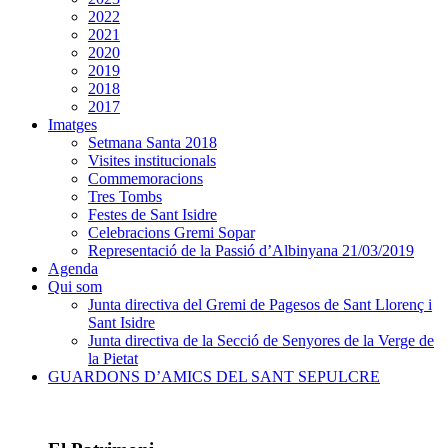
2022
2021
2020
2019
2018
2017
Imatges
Setmana Santa 2018
Visites institucionals
Commemoracions
Tres Tombs
Festes de Sant Isidre
Celebracions Gremi Sopar
Representació de la Passió d’Albinyana 21/03/2019
Agenda
Qui som
Junta directiva del Gremi de Pagesos de Sant Llorenç i
Sant Isidre
Junta directiva de la Secció de Senyores de la Verge de
la Pietat
GUARDONS D’AMICS DEL SANT SEPULCRE