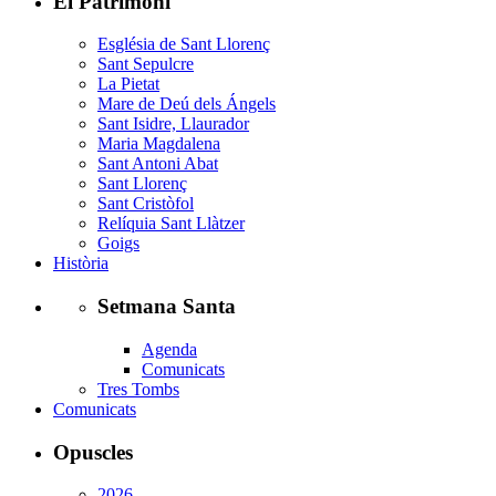
El Patrimoni
Església de Sant Llorenç
Sant Sepulcre
La Pietat
Mare de Deú dels Ángels
Sant Isidre, Llaurador
Maria Magdalena
Sant Antoni Abat
Sant Llorenç
Sant Cristòfol
Relíquia Sant Llàtzer
Goigs
Història
Setmana Santa
Agenda
Comunicats
Tres Tombs
Comunicats
Opuscles
2026