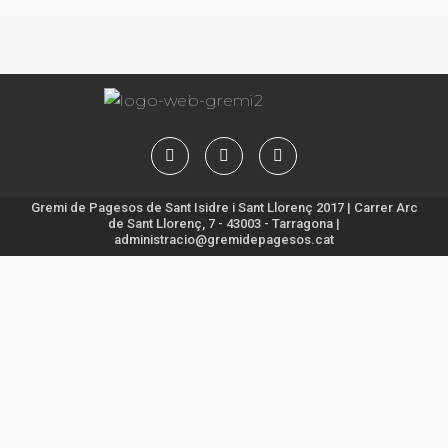
Gremi de Pagesos de Sant Isidre i Sant Llorenç 2017 | Carrer Arc
de Sant Llorenç, 7 - 43003 - Tarragona |
administracio@gremidepagesos.cat