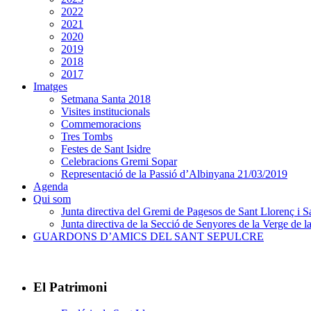
2022
2021
2020
2019
2018
2017
Imatges
Setmana Santa 2018
Visites institucionals
Commemoracions
Tres Tombs
Festes de Sant Isidre
Celebracions Gremi Sopar
Representació de la Passió d’Albinyana 21/03/2019
Agenda
Qui som
Junta directiva del Gremi de Pagesos de Sant Llorenç i Sa
Junta directiva de la Secció de Senyores de la Verge de la
GUARDONS D’AMICS DEL SANT SEPULCRE
El Patrimoni