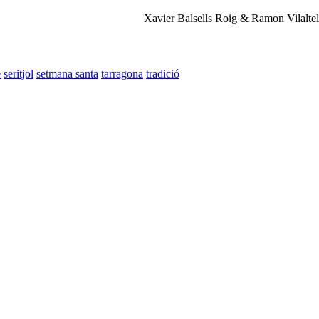
Xavier Balsells Roig & Ramon Vilalte
e
seritjol
setmana santa
tarragona
tradició