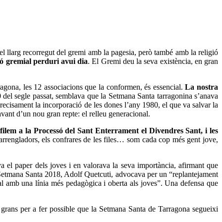
l llarg recorregut del gremi amb la pagesia, però també amb la religió
ó gremial perduri avui dia
. El Gremi deu la seva existència, en gran
agona, les 12 associacions que la conformen, és essencial.
La nostra
0 del segle passat, semblava que la Setmana Santa tarragonina s’anava
recisament la incorporació de les dones l’any 1980, el que va salvar la
avant d’un nou gran repte: el relleu generacional.
ilem a la Processó del Sant Enterrament el Divendres Sant, i les
s arrengladors, els confrares de les files… som cada cop més gent jove,
 el paper dels joves i en valorava la seva importància, afirmant que
a Setmana Santa 2018, Adolf Quetcuti, advocava per un “replantejament
onal amb una línia més pedagògica i oberta als joves”. Una defensa que
rans per a fer possible que la Setmana Santa de Tarragona segueixi