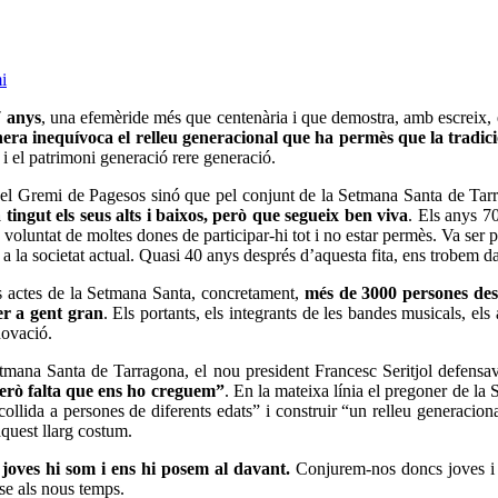
i
 anys
, una efemèride més que centenària i que demostra, amb escreix, e
ra inequívoca el relleu generacional que ha permès que la tradici
 i el patrimoni generació rere generació.
pel Gremi de Pagesos sinó que pel conjunt de la Setmana Santa de Tarr
ngut els seus alts i baixos, però que segueix ben viva
. Els anys 7
voluntat de moltes dones de participar-hi tot i no estar permès. Va ser p
 a la societat actual. Quasi 40 anys després d’aquesta fita, ens trobem d
ls actes de la Setmana Santa, concretament,
més de 3000 persones desf
er a gent gran
. Els portants, els integrants de les bandes musicals, el
novació.
tmana Santa de Tarragona, el nou president Francesc Seritjol
defensava
 però falta que ens ho creguem
”
. En la mateixa línia el pregoner de l
acollida a persones de diferents edats” i construir “un relleu generaci
quest llarg costum.
s joves hi som i ens hi posem al davant.
Conjurem-nos doncs joves i g
-se als nous temps.