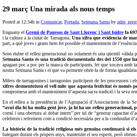
29 març
Una mirada als nous temps
Posted at 12:34h
in
Comunicat
,
Portada
,
Setmana Santa
by
adm_grem
Enguany el
Gremi de Pagesos de Sant Llorenç i Sant Isidre
fa 697
i la cultura a la ciutat de Tarragona.
Una xifra que evidencia de mane
part, a què joves i grans hem fet possible el manteniment de l’essència
Sens dubte el relleu generacional no solament és una qüestió vàlida 
Setmana Santa és una tradició documentada des del 1550 que ha ti
apagant poc a poc per la manca de participants, fet que xocava amb la 
nostra Setmana Santa i el que va permetre obrir-la de forma igualitària
Milers de tarragonines i tarragonins participem de les processons i e
xifres desmenteixen el vell mite que aquesta festivitat és només p
compromesa amb el manteniment d’aquesta sacra tradició i la seva re
En el relleu a la presidència de
l’Agrupació d’Associacions de la Se
“
avui dia hi ha molta gent jove, ja hi ha un relleu generacional,
comú i una obertura al debat intern” per tal de “generar capacitat d’
celebrem i refermem com a condició necessària per a la continuïtat d’a
La història de la tradició religiosa més genuïna continuarà si el
bategant durant els propers anys, mantenint el seu esperit, però obrint