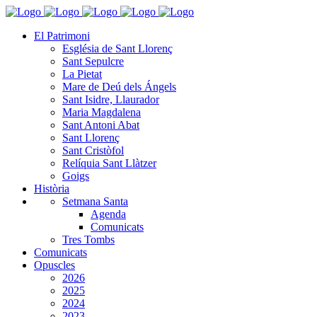
El Patrimoni
Església de Sant Llorenç
Sant Sepulcre
La Pietat
Mare de Deú dels Ángels
Sant Isidre, Llaurador
Maria Magdalena
Sant Antoni Abat
Sant Llorenç
Sant Cristòfol
Relíquia Sant Llàtzer
Goigs
Història
Setmana Santa
Agenda
Comunicats
Tres Tombs
Comunicats
Opuscles
2026
2025
2024
2023