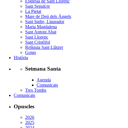
Església de Sant Llorenç
Sant Sepulcre
La Pietat
Mare de Deú dels Ángels
Sant Isidre, Llaurador
Maria Magdalena
Sant Antoni Abat
Sant Llorenç
Sant Cristòfol
Relíquia Sant Llàtzer
Goigs
Història
Setmana Santa
Agenda
Comunicats
Tres Tombs
Comunicats
Opuscles
2026
2025
2024