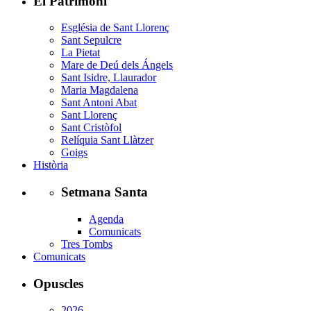
El Patrimoni
Església de Sant Llorenç
Sant Sepulcre
La Pietat
Mare de Deú dels Ángels
Sant Isidre, Llaurador
Maria Magdalena
Sant Antoni Abat
Sant Llorenç
Sant Cristòfol
Relíquia Sant Llàtzer
Goigs
Història
Setmana Santa
Agenda
Comunicats
Tres Tombs
Comunicats
Opuscles
2026