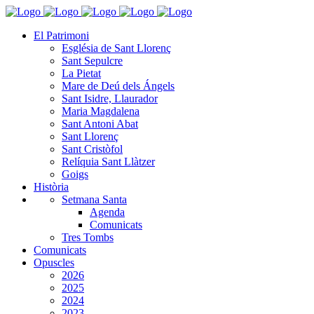
El Patrimoni
Església de Sant Llorenç
Sant Sepulcre
La Pietat
Mare de Deú dels Ángels
Sant Isidre, Llaurador
Maria Magdalena
Sant Antoni Abat
Sant Llorenç
Sant Cristòfol
Relíquia Sant Llàtzer
Goigs
Història
Setmana Santa
Agenda
Comunicats
Tres Tombs
Comunicats
Opuscles
2026
2025
2024
2023