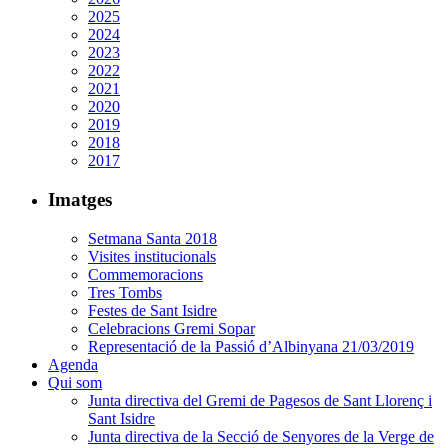
2025
2024
2023
2022
2021
2020
2019
2018
2017
Imatges
Setmana Santa 2018
Visites institucionals
Commemoracions
Tres Tombs
Festes de Sant Isidre
Celebracions Gremi Sopar
Representació de la Passió d’Albinyana 21/03/2019
Agenda
Qui som
Junta directiva del Gremi de Pagesos de Sant Llorenç i
Sant Isidre
Junta directiva de la Secció de Senyores de la Verge de