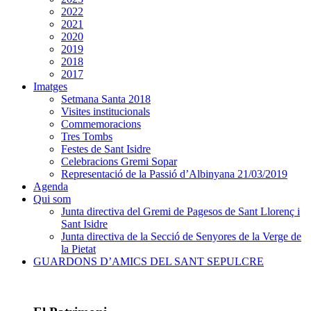
2022
2021
2020
2019
2018
2017
Imatges
Setmana Santa 2018
Visites institucionals
Commemoracions
Tres Tombs
Festes de Sant Isidre
Celebracions Gremi Sopar
Representació de la Passió d’Albinyana 21/03/2019
Agenda
Qui som
Junta directiva del Gremi de Pagesos de Sant Llorenç i
Sant Isidre
Junta directiva de la Secció de Senyores de la Verge de
la Pietat
GUARDONS D’AMICS DEL SANT SEPULCRE