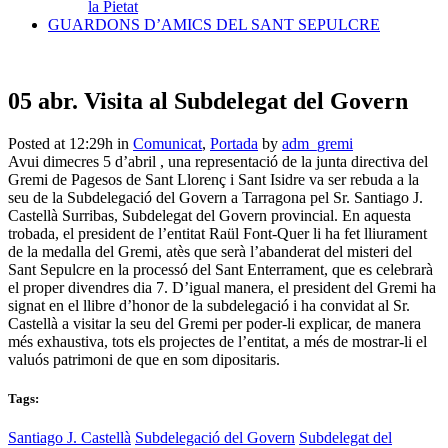
la Pietat
GUARDONS D’AMICS DEL SANT SEPULCRE
05 abr.
Visita al Subdelegat del Govern
Posted at 12:29h
in
Comunicat
,
Portada
by
adm_gremi
Avui dimecres 5 d’abril , una representació de la junta directiva del
Gremi de Pagesos de Sant Llorenç i Sant Isidre va ser rebuda a la
seu de la Subdelegació del Govern a Tarragona pel Sr. Santiago J.
Castellà Surribas, Subdelegat del Govern provincial. En aquesta
trobada, el president de l’entitat Raül Font-Quer li ha fet lliurament
de la medalla del Gremi, atès que serà l’abanderat del misteri del
Sant Sepulcre en la processó del Sant Enterrament, que es celebrarà
el proper divendres dia 7. D’igual manera, el president del Gremi ha
signat en el llibre d’honor de la subdelegació i ha convidat al Sr.
Castellà a visitar la seu del Gremi per poder-li explicar, de manera
més exhaustiva, tots els projectes de l’entitat, a més de mostrar-li el
valuós patrimoni de que en som dipositaris.
Tags:
Santiago J. Castellà
Subdelegació del Govern
Subdelegat del